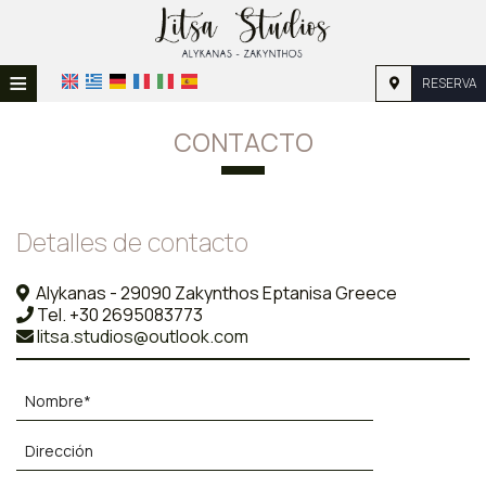
≡
RESERVA
HOME
CONTACTO
UBICACIÓN
ALOJAMIENTO
Detalles de contacto
INSTALACIONES
Alykanas - 29090 Zakynthos Eptanisa Greece
GALERÍA
Tel.
+30 2695083773
litsa.studios@outlook.com
INVESTIGACIÓN
CONTACTO