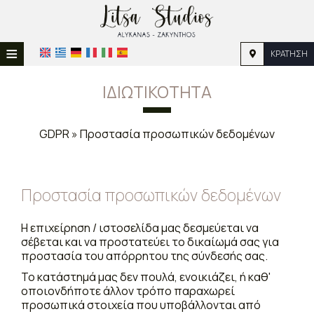
≡
ΚΡΆΤΗΣΗ
ΑΡΧΙΚΉ
ΙΔΙΩΤΙΚΌΤΗΤΑ
ΤΟΠΟΘΕΣΊΑ
GDPR » Προστασία προσωπικών δεδομένων
ΔΙΑΜΟΝΉ
ΠΑΡΟΧΈΣ
Προστασία προσωπικών δεδομένων
ΦΩΤΟΓΡΑΦΊΕΣ
ΖΉΤΗΣΗ
Η επιχείρηση / ιστοσελίδα μας δεσμεύεται να
σέβεται και να προστατεύει το δικαίωμά σας για
ΕΠΙΚΟΙΝΩΝΊΑ
προστασία του απόρρητου της σύνδεσής σας.
Το κατάστημά μας δεν πουλά, ενοικιάζει, ή καθ'
οποιονδήποτε άλλον τρόπο παραχωρεί
προσωπικά στοιχεία που υποβάλλονται από